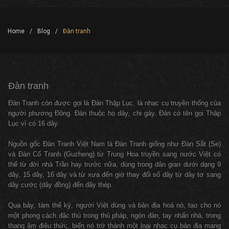
Home
/
Blog
/
Đàn tranh
Đàn tranh
Đàn Tranh còn được gọi là Đàn Thập Lục, là nhạc cụ truyền thống của
người phương Đông. Đàn thuộc họ dây, chi gảy. Đàn có tên gọi Thập
Lục vì có 16 dây.
Nguồn gốc Đàn Tranh Việt Nam là Đàn Tranh giống như Đàn Sắt (Se)
và Đàn Cổ Tranh (Guzheng) từ Trung Hoa truyền sang nước Việt có
thể từ đời nhà Trần hay trước nữa, dùng trong dân gian dưới dạng 9
dây, 15 dây, 16 dây và từ xưa đến giờ thay đổi số dây từ dây tơ sang
dây cước (dây đồng) đến dây thép.
Qua bảy, tám thế kỷ, người Việt dùng và bản địa hoá nó, tạo cho nó
một phong cách đặc thù trong thủ pháp, ngón đàn, tay nhấn nhá, trong
thang âm điệu thức, biến nó trở thành một loại nhạc cụ bản địa mang