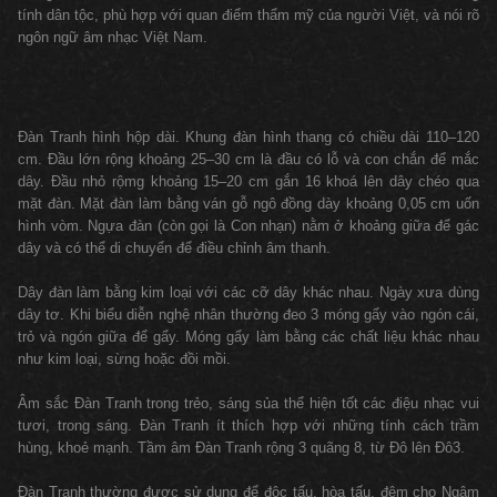
tính dân tộc, phù hợp với quan điểm thẩm mỹ của người Việt, và nói rõ
ngôn ngữ âm nhạc Việt Nam.
Đàn Tranh hình hộp dài. Khung đàn hình thang có chiều dài 110–120
cm. Đầu lớn rộng khoảng 25–30 cm là đầu có lỗ và con chắn để mắc
dây. Đầu nhỏ rộmg khoảng 15–20 cm gắn 16 khoá lên dây chéo qua
mặt đàn. Mặt đàn làm bằng ván gỗ ngô đồng dày khoảng 0,05 cm uốn
hình vòm. Ngựa đàn (còn gọi là Con nhạn) nằm ở khoảng giữa để gác
dây và có thể di chuyển để điều chỉnh âm thanh.
Dây đàn làm bằng kim loại với các cỡ dây khác nhau. Ngày xưa dùng
dây tơ. Khi biểu diễn nghệ nhân thường đeo 3 móng gẩy vào ngón cái,
trỏ và ngón giữa để gẩy. Móng gẩy làm bằng các chất liệu khác nhau
như kim loại, sừng hoặc đồi mồi.
Âm sắc Đàn Tranh trong trẻo, sáng sủa thể hiện tốt các điệu nhạc vui
tươi, trong sáng. Đàn Tranh ít thích hợp với những tính cách trầm
hùng, khoẻ mạnh. Tầm âm Đàn Tranh rộng 3 quãng 8, từ Đô lên Đô3.
Đàn Tranh thường được sử dụng để độc tấu, hòa tấu, đệm cho Ngâm