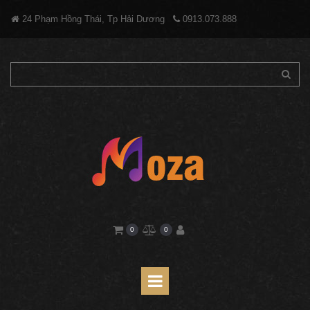
24 Phạm Hồng Thái, Tp Hải Dương
0913.073.888


0
0