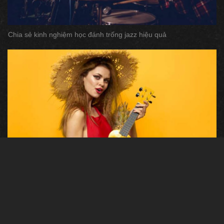
Chia sẻ kinh nghiệm học đánh trống jazz hiệu quả
7 mẹo nhỏ khi học đàn ukulele cơ bản mà bạn nên biết