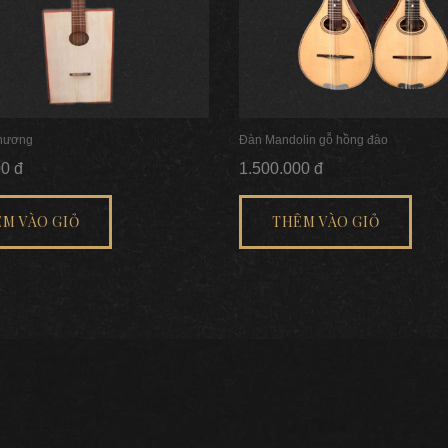
 hương
Đàn Mandolin gỗ hồng đào
00 đ
1.500.000 đ
M VÀO GIỎ
THÊM VÀO GIỎ