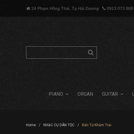
24 Phạm Hồng Thái, Tp Hải Dương
0913.073.888


PIANO
ORGAN
GUITAR
Home
/
NHẠC CỤ DÂN TỘC
/
Đàn Tứ Khảm Trai