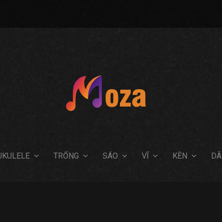
UKULELE
TRỐNG
SÁO
VĨ
KÈN
DÂ