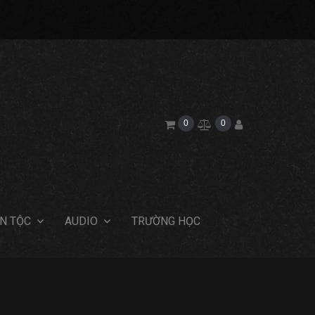
0
0
N TỘC
AUDIO
TRƯỜNG HỌC