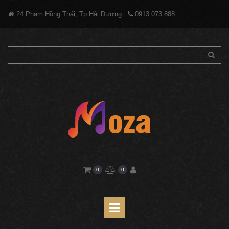
24 Phạm Hồng Thái, Tp Hải Dương
0913.073.888


0
0