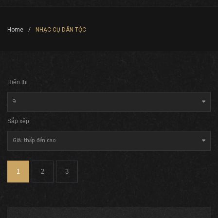
Home
/
NHẠC CỤ DÂN TỘC
Hiển thị
9
Sắp xếp
Giá: thấp đến cao
1
2
3